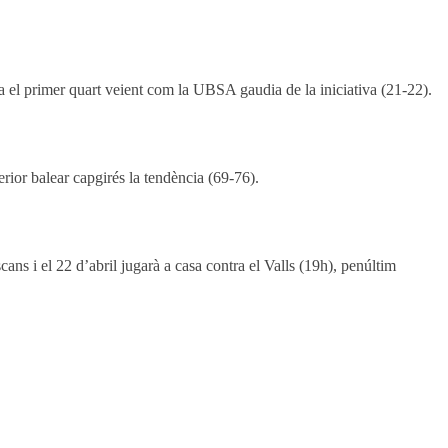
ria el primer quart veient com la UBSA gaudia de la iniciativa (21-22).
rior balear capgirés la tendència (69-76).
ns i el 22 d’abril jugarà a casa contra el Valls (19h), penúltim