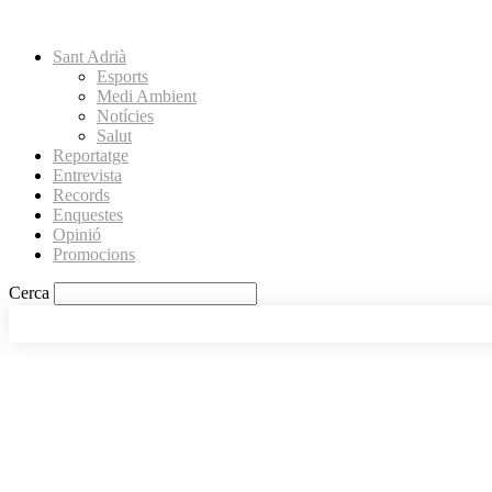
Sant Adrià
Esports
Medi Ambient
Notícies
Salut
Reportatge
Entrevista
Records
Enquestes
Opinió
Promocions
Cerca
BADALONA
SANTA COLOMA
CONTACTE
HEMEROTECA