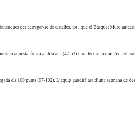
rianenques per carregar-se de cistelles, tot i que el Bàsquet Muro tanca
rien aquesta tònica al descans (47-53) i no deixarien que l’encert exte
gada els 100 punts (97-102). L’equip gaudirà ara d’una setmana de desca
Pinterest
WhatsApp