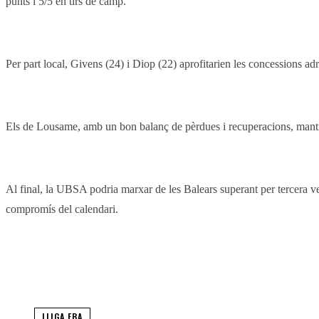
punts i 5/5 en tirs de camp.
Per part local, Givens (24) i Diop (22) aprofitarien les concessions ad
Els de Lousame, amb un bon balanç de pèrdues i recuperacions, mantind
Al final, la UBSA podria marxar de les Balears superant per tercera ve
compromís del calendari.
Compartir
Facebook
Twitter
LLIGA EBA