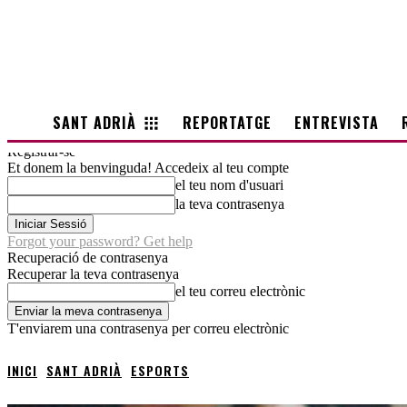
SANT ADRIÀ
REPORTATGE
ENTREVISTA
Registrar-se
Et donem la benvinguda! Accedeix al teu compte
el teu nom d'usuari
la teva contrasenya
Forgot your password? Get help
Recuperació de contrasenya
Recuperar la teva contrasenya
el teu correu electrònic
T'enviarem una contrasenya per correu electrònic
INICI
SANT ADRIÀ
ESPORTS