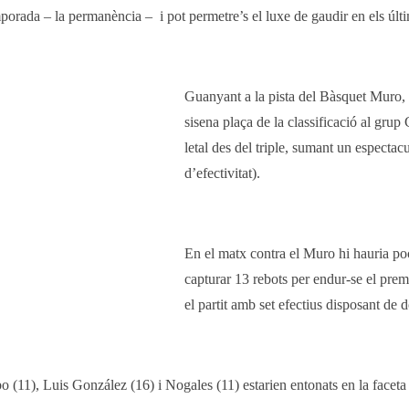
mporada – la permanència – i pot permetre’s el luxe de gaudir en els úl
Guanyant a la pista del Bàsquet Muro, e
sisena plaça de la classificació al gr
letal des del triple, sumant un especta
d’efectivitat).
En el matx contra el Muro hi hauria po
capturar 13 rebots per endur-se el premi
el partit amb set efectius disposant de d
1), Luis González (16) i Nogales (11) estarien entonats en la faceta of