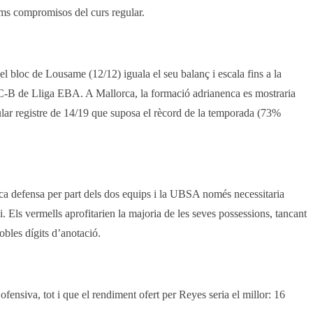
tims compromisos del curs regular.
l bloc de Lousame (12/12) iguala el seu balanç i escala fins a la
up C-B de Lliga EBA. A Mallorca, la formació adrianenca es mostraria
cular registre de 14/19 que suposa el rècord de la temporada (73%
ca defensa per part dels dos equips i la UBSA només necessitaria
. Els vermells aprofitarien la majoria de les seves possessions, tancant
obles dígits d’anotació.
ensiva, tot i que el rendiment ofert per Reyes seria el millor: 16